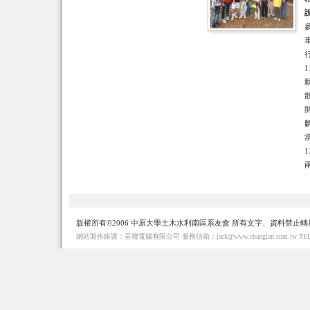
版權所有©2006 中原大學土木水利南區系友會 所有文字、資料禁止轉
網站製作維護：呈聯電腦有限公司 服務信箱：jack@www.changlan.com.tw TEL： 886-