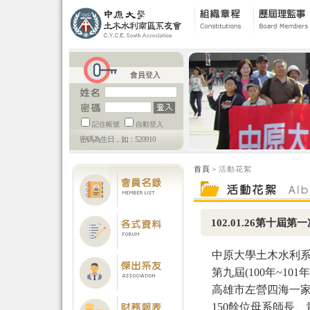
會員登入
記住帳號
自動登入
密碼為生日，如：520910
首頁
＞活動花絮
102.01.26第十
中原大學土木水利系南
第九屆(100年~10
高雄市左營四海一
150餘位母系師長