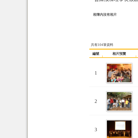
相簿內沒有相片
共有104筆資料
編號
相片預覽
1
2
3