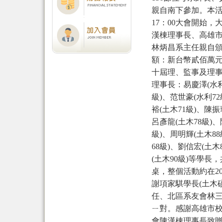
親自南下參加。本活動
17：00大會開始
漢棟理事長、高雄
林炳昌系主任親自頒
額：新台幣貳佰萬元
十屆理、監事及理
理事長：易慶澤(水利
級)、范世豪(水利7
裕(土木71級)、陳振
呂彥龍(土木78級)、
級)、周明輝(土木8
68級)、劉信宏(土木
(土木90級)等學長
桌，整個活動約在20
謝項家騏學長(土木碩
任、北區系友會林
ㄧ對。感謝高雄市
會陳漢棟理事長致贈紀