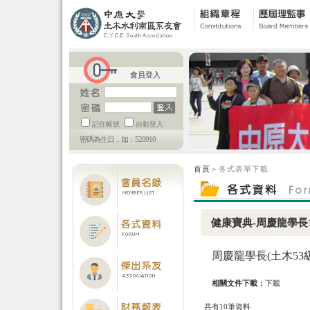
會員登入
記住帳號
自動登入
密碼為生日，如：520910
首頁
＞各式表單下載
健康寶典-周慶龍學長101
周慶龍學長(土木53
相關文件下載：
下載
共有10筆資料